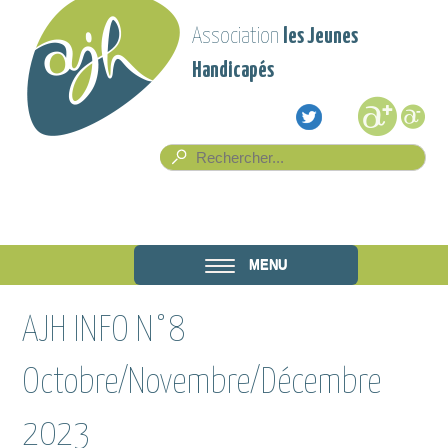
Aller au contenu principal
Association
les Jeunes
Handicapés
Formulaire de recherche
Rech
Association
MENU
les Jeunes
AJH INFO N°8
Handicapés
Octobre/Novembre/Décembre
2023