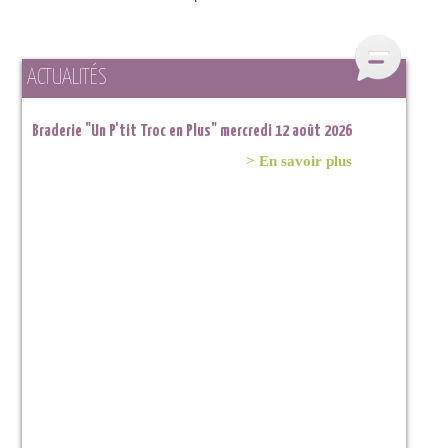
ACTUALITÉS
Braderie "Un P'tit Troc en Plus" mercredi 12 août 2026
Braderie "Un P'tit Troc en Plus" samedi 11 juillet 2026 à
Lahage
> En savoir plus
> En savoir plus