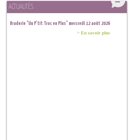
ACTUALITÉS
Braderie "Un P'tit Troc en Plus" mercredi 12 août 2026
Braderie "Un P'tit Troc en Plus" samedi 11 juillet 2026 à
Lahage
> En savoir plus
> En savoir plus