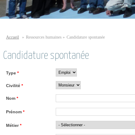
Accueil
»
Ressources humaines
»
Candidature spontanée
Vous êtes ici
Candidature spontanée
Type
*
Civilité
*
Nom
*
Prénom
*
Métier
*