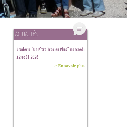
ACTUALITÉS
Braderie "Un P'tit Troc en Plus" mercredi
Braderie "Un P'tit Troc en Plus" samedi
12 août 2026
11 juillet 2026 à Lahage
> En savoir plus
> En savoir plus