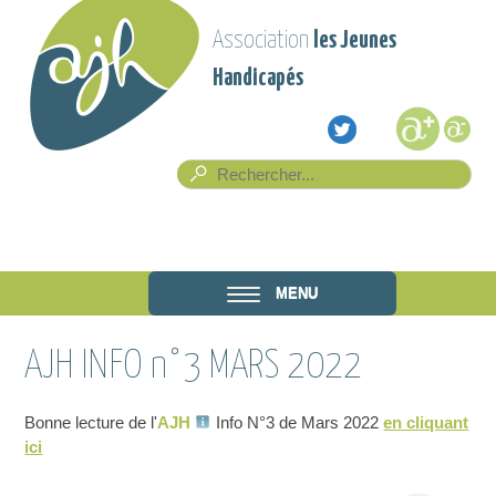
Aller au contenu principal
Association
les Jeunes
Handicapés
Formulaire de recherche
Rech
Association
MENU
les Jeunes
AJH INFO n°3 MARS 2022
Handicapés
Bonne lecture de l'
AJH
Info N°3 de Mars 2022
en cliquant
ici