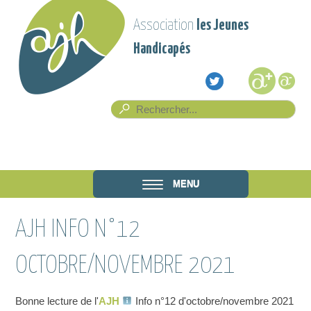
Aller au contenu principal
Association
les Jeunes
Handicapés
Formulaire de recherche
Rech
Association
MENU
les Jeunes
AJH INFO N°12
Handicapés
OCTOBRE/NOVEMBRE 2021
Bonne lecture de l'
AJH
Info n°12 d'octobre/novembre 2021