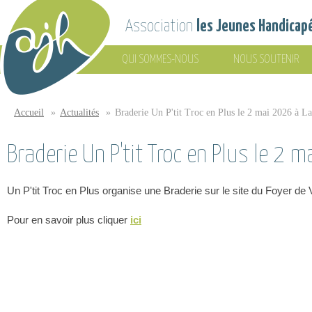
Aller au contenu principal
Association
les Jeunes Handicap
QUI SOMMES-NOUS
NOUS SOUTENIR
Association
les Jeunes
Accueil
»
Actualités
»
Braderie Un P'tit Troc en Plus le 2 mai 2026 à L
Vous êtes ici
Handicapés
Braderie Un P'tit Troc en Plus le 2 
Un P'tit Troc en Plus organise une Braderie sur le site du Foyer de
Pour en savoir plus cliquer
ici