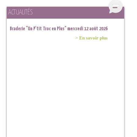
ACTUALITÉS
Braderie "Un P'tit Troc en Plus" mercredi 12 août 2026
Braderie "Un P'tit Troc en Plus" samedi 11 juillet 2026 à
Lahage
> En savoir plus
> En savoir plus