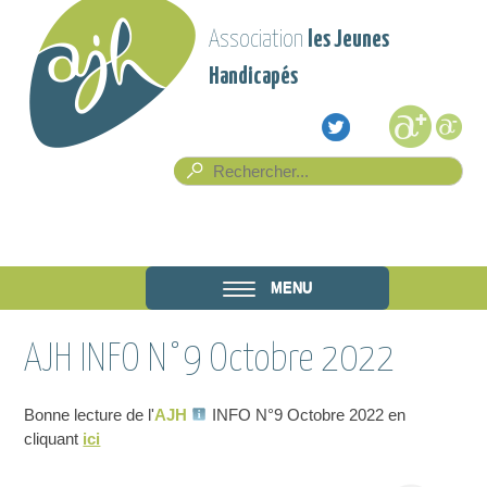
Aller au contenu principal
Association
les Jeunes
Handicapés
Formulaire de recherche
Rech
Association
MENU
les Jeunes
AJH INFO N°9 Octobre 2022
Handicapés
Bonne lecture de l'
AJH
INFO N°9 Octobre 2022 en
cliquant
ici