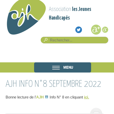
Aller au contenu principal
Association
les Jeunes
Handicapés
Formulaire de recherche
Rech
Association
MENU
les Jeunes
AJH INFO N°8 SEPTEMBRE 2022
Handicapés
Bonne lecture de l'
AJH
Info N° 8 en cliquant
ici.