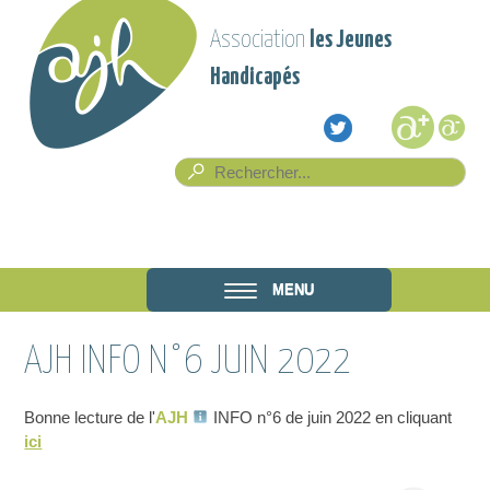
Aller au contenu principal
Association
les Jeunes
Handicapés
Formulaire de recherche
Rech
Association
MENU
les Jeunes
AJH INFO N°6 JUIN 2022
Handicapés
Bonne lecture de l'
AJH
INFO n°6 de juin 2022 en cliquant
ici