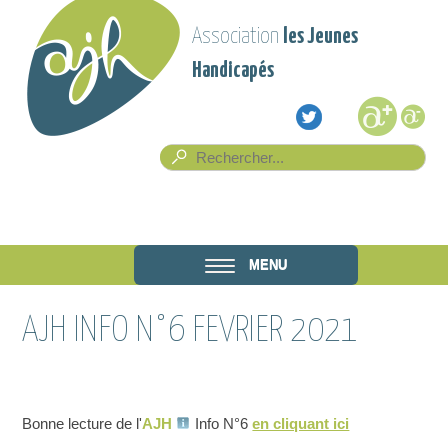
Aller au contenu principal
Association
les Jeunes
Handicapés
Formulaire de recherche
Rech
Association
MENU
les Jeunes
AJH INFO N°6 FEVRIER 2021
Handicapés
Bonne lecture de l'
AJH
Info N°6
en cliquant ici