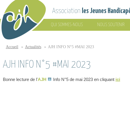
Aller au contenu principal
Association
les Jeunes Handicap
QUI SOMMES-NOUS
NOUS SOUTENIR
Association
les Jeunes
Accueil
»
Actualités
»
AJH INFO N°5 #MAI 2023
Vous êtes ici
Handicapés
AJH INFO N°5 #MAI 2023
Bonne lecture de l'
AJH
Info N°5 de mai 2023 en cliquant
ici