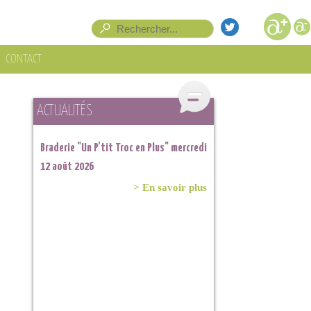
Formulaire de recherche
Rechercher
CONTACT
ACTUALITÉS
Braderie "Un P'tit Troc en Plus" mercredi
Braderie "Un P'tit Troc en Plus" samedi
12 août 2026
11 juillet 2026 à Lahage
> En savoir plus
> En savoir plus