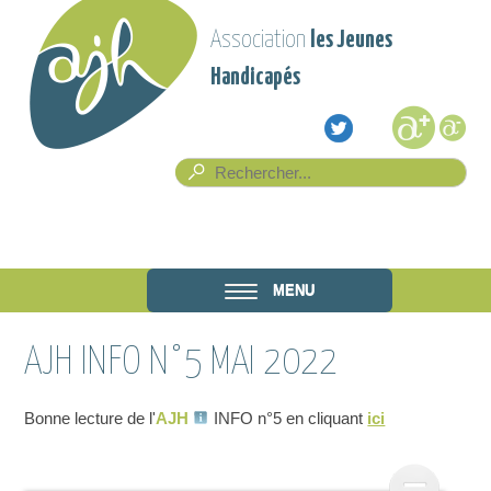
Aller au contenu principal
Association
les Jeunes
Handicapés
Formulaire de recherche
Rech
Association
MENU
les Jeunes
AJH INFO N°5 MAI 2022
Handicapés
Bonne lecture de l'
AJH
INFO n°5 en cliquant
ici