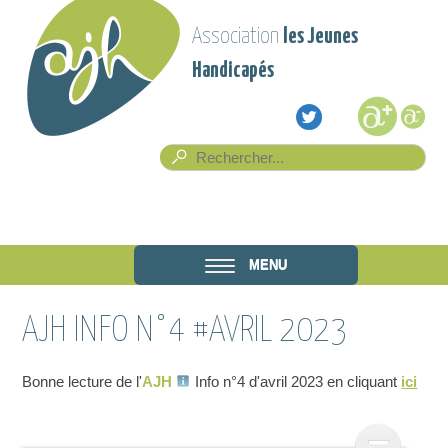
Aller au contenu principal
Association
les Jeunes
Handicapés
Formulaire de recherche
Rech
Association
MENU
les Jeunes
AJH INFO N°4 #AVRIL 2023
Handicapés
Bonne lecture de l'
AJH
Info n°4 d'avril 2023 en cliquant
ici