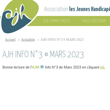
Aller au contenu principal
Association
les Jeunes Handicap
QUI SOMMES-NOUS
NOUS SOUTENIR
Association
les Jeunes
Accueil
»
Actualités
»
AJH INFO N°3 # MARS 2023
Vous êtes ici
Handicapés
AJH INFO N°3 # MARS 2023
Bonne lecture de l'
AJH
Info N°3 de Mars 2023 en cliquant
ici.