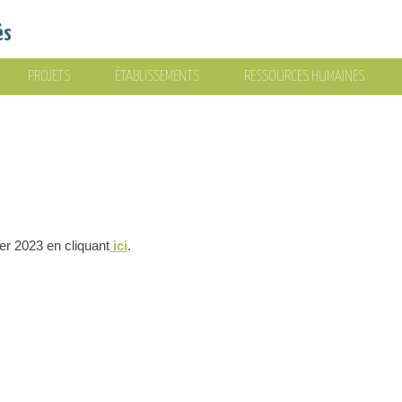
és
PROJETS
ÉTABLISSEMENTS
RESSOURCES HUMAINES
er 2023 en cliquant
ici
.