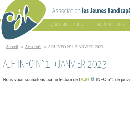
Aller au contenu principal
Association
les Jeunes Handicap
QUI SOMMES-NOUS
NOUS SOUTENIR
Association
les Jeunes
Accueil
»
Actualités
»
AJH INFO N°1 #JANVIER 2023
Vous êtes ici
Handicapés
AJH INFO N°1 #JANVIER 2023
Nous vous souhaitons bonne lecture de l'
AJH
INFO n°1 de janvi