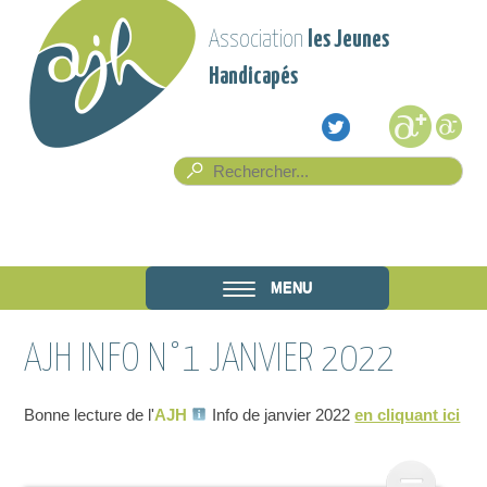
Aller au contenu principal
Association
les Jeunes
Handicapés
Formulaire de recherche
Rech
Association
MENU
les Jeunes
AJH INFO N°1 JANVIER 2022
Handicapés
Bonne lecture de l'
AJH
Info de janvier 2022
en cliquant ici